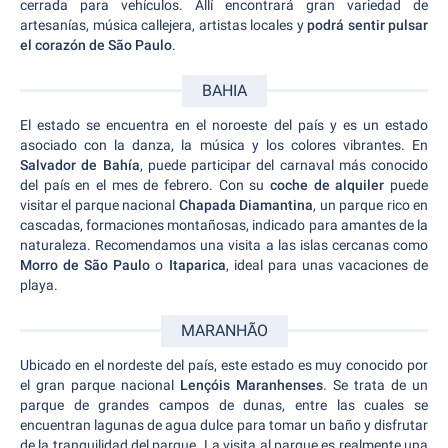
cerrada para vehículos. Allí encontrará gran variedad de
artesanías, música callejera, artistas locales y
podrá sentir pulsar
el corazón de São Paulo
.
BAHIA
El estado se encuentra en el noroeste del país y es un estado
asociado con la danza, la música y los colores vibrantes. En
Salvador de Bahía
, puede participar del carnaval más conocido
del país en el mes de febrero. Con su
coche de alquiler
puede
visitar el parque nacional
Chapada Diamantina
, un parque rico en
cascadas, formaciones montañosas, indicado para amantes de la
naturaleza. Recomendamos una visita a las islas cercanas como
Morro de São Paulo
o
Itaparica
, ideal para unas vacaciones de
playa.
MARANHÃO
Ubicado en el nordeste del país, este estado es muy conocido por
el gran parque nacional
Lençóis Maranhenses
. Se trata de un
parque de grandes campos de dunas, entre las cuales se
encuentran lagunas de agua dulce para tomar un baño y disfrutar
de la tranquilidad del parque. La visita al parque es realmente una