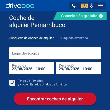
$
Navig
Cancelación gratuita
Coche de
alquiler Pernambuco
Búsqueda de coches de alquiler
Búsqueda avanzada
Luga
Lugar de recogida
Recogida
Devolución
Luga
Rec
Tengo
26 - 69
años
y vivo en
Estados Unidos de América
Encontrar coches de alquiler