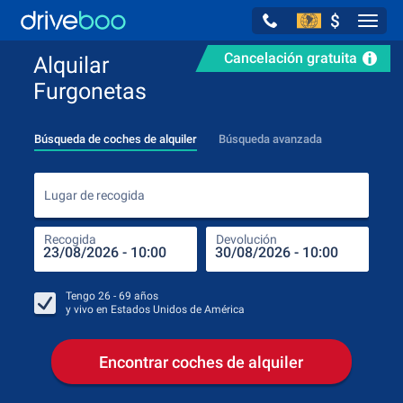
$
Navig
Cancelación gratuita
Alquilar
Furgonetas
Búsqueda de coches de alquiler
Búsqueda avanzada
Luga
Lugar de recogida
Recogida
Devolución
Luga
Rec
Tengo
26 - 69
años
y vivo en
Estados Unidos de América
Encontrar coches de alquiler