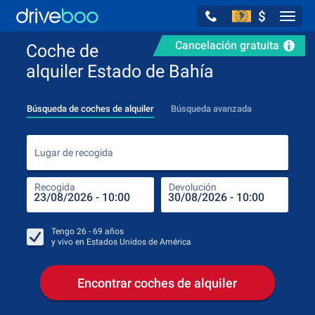
$
Navig
Cancelación gratuita
Coche de
alquiler Estado de Bahía
Búsqueda de coches de alquiler
Búsqueda avanzada
Luga
Lugar de recogida
Recogida
Devolución
Luga
Rec
Tengo
26 - 69
años
y vivo en
Estados Unidos de América
Encontrar coches de alquiler