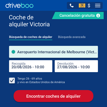
$
Navig
Cancelación gratuita
Coche de
alquiler Victoria
Búsqueda de coches de alquiler
Búsqueda avanzada
luga
Aeropuerto Internacional de Melbourne (Victoria / Australia)
Recogida
Devolución
Luga
Rec
Tengo
26 - 69
años
y vivo en
Estados Unidos de América
Encontrar coches de alquiler