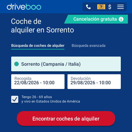
$
Navig
Cancelación gratuita
Coche de
alquiler en Sorrento
Búsqueda de coches de alquiler
Búsqueda avanzada
luga
Sorrento (Campania / Italia)
Recogida
Devolución
Luga
Rec
Tengo
26 - 69
años
y vivo en
Estados Unidos de América
Encontrar coches de alquiler