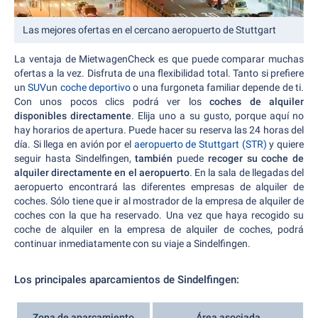
Las mejores ofertas en el cercano aeropuerto de Stuttgart
La ventaja de MietwagenCheck es que puede comparar muchas
ofertas a la vez. Disfruta de una flexibilidad total. Tanto si prefiere
un
SUV
un
coche deportivo
o una furgoneta familiar depende de ti.
Con unos pocos clics podrá ver los
coches de alquiler
disponibles
directamente
. Elija uno a su gusto, porque aquí no
hay horarios de apertura. Puede hacer su reserva las 24 horas del
día. Si llega en avión por el
aeropuerto de Stuttgart (STR)
y quiere
seguir hasta Sindelfingen,
también
puede
recoger su coche de
alquiler directamente en el aeropuerto
. En la sala de llegadas del
aeropuerto encontrará las diferentes empresas de alquiler de
coches. Sólo tiene que ir al mostrador de la empresa de alquiler de
coches con la que ha reservado. Una vez que haya recogido su
coche de alquiler en la empresa de alquiler de coches, podrá
continuar inmediatamente con su viaje a Sindelfingen.
Los principales aparcamientos de Sindelfingen:
Zona de aparcamiento
Área asociada