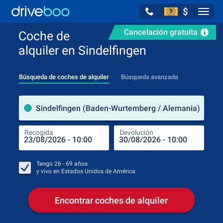
$
Navig
Cancelación gratuita
Coche de
alquiler en Sindelfingen
Búsqueda de coches de alquiler
Búsqueda avanzada
luga
Sindelfingen (Baden-Wurtemberg / Alemania)
Recogida
Devolución
Luga
Rec
Tengo
26 - 69
años
y vivo en
Estados Unidos de América
Encontrar coches de alquiler