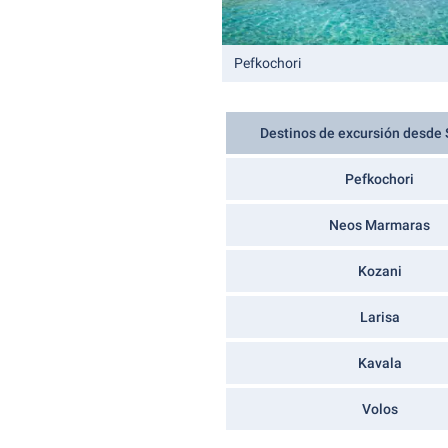
Pefkochori
Destinos de excursión desde 
Pefkochori
Neos Marmaras
Kozani
Larisa
Kavala
Volos