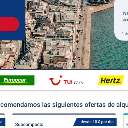
Recogida
Devolución
Na
sie
1 d
ecomendamos las siguientes ofertas de alqu
ía
desde 10 $ por día
Subcompacto