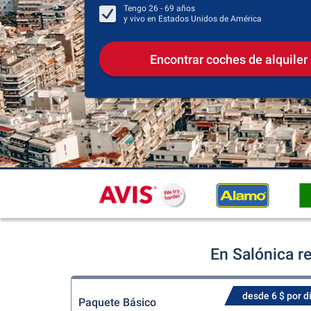
Tengo
26 - 69
años
y vivo en
Estados Unidos de América
Encontrar coches de alquiler
En Salónica r
desde 6 $ por d
Paquete Básico