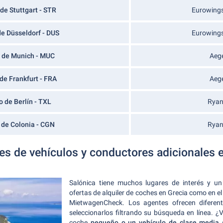
de Stuttgart - STR
Eurowings
e Düsseldorf - DUS
Eurowings
 de Munich - MUC
Aege
de Frankfurt - FRA
Aege
 de Berlín - TXL
Ryan
 de Colonia - CGN
Ryan
ses de vehículos y conductores adicionales
Salónica tiene muchos lugares de interés y u
ofertas de alquiler de coches en Grecia como en e
MietwagenCheck. Los agentes ofrecen diferent
seleccionarlos filtrando su búsqueda en línea. ¿
coche
pequeño o un vehículo de clase media
s