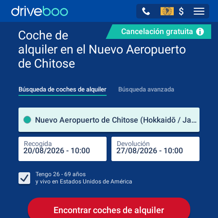
$
Navig
Cancelación gratuita
Coche de
alquiler en el Nuevo Aeropuerto
de Chitose
Búsqueda de coches de alquiler
Búsqueda avanzada
luga
Nuevo Aeropuerto de Chitose (Hokkaidō / Japón)
Recogida
Devolución
Luga
Rec
Tengo
26 - 69
años
y vivo en
Estados Unidos de América
Encontrar coches de alquiler