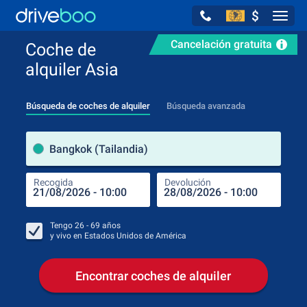
$
Navig
Cancelación gratuita
Coche de
alquiler Asia
Búsqueda de coches de alquiler
Búsqueda avanzada
luga
Bangkok (Tailandia)
Recogida
Devolución
Luga
Rec
Tengo
26 - 69
años
y vivo en
Estados Unidos de América
Encontrar coches de alquiler