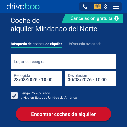
$
Navig
Cancelación gratuita
Coche de
alquiler Mindanao del Norte
Búsqueda de coches de alquiler
Búsqueda avanzada
Luga
Lugar de recogida
Recogida
Devolución
Luga
Rec
Tengo
26 - 69
años
y vivo en
Estados Unidos de América
Encontrar coches de alquiler