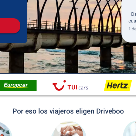
Recogida
Devolución
Da
cua
1 d
Por eso los viajeros eligen Driveboo