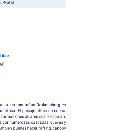
lu-Natal
Libre
.
ge)
hasta las
montañas Drakensberg
en
dáfrica. El paisaje allí es un sueño:
s formaciones de arenisca le esperan.
á por numerosas cascadas, cuevas y
también puedes hacer rafting, canopy