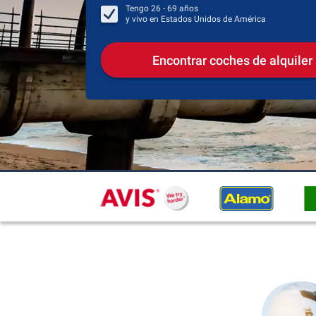
Tengo
26 - 69
años
y vivo en
Estados Unidos de América
Encontrar coches de alquiler