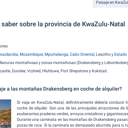
Paisaje en KwaZu
 saber sobre la provincia de KwaZulu-Natal
lones
wazilandia
,
Mozambique
,
Mpumalanga
,
Cabo Oriental
, Lesotho y
Estado 
s, llanuras montañosas y zonas montañosas (Drakensberg y Lebombober
castle, Dundee, Vryheid, Hluhluwe, Port Shepstone y Kokstad.
iaje a las montañas Drakensberg en coche de alquiler?
Si viaja en KwaZulu-Natal, definitivamente debería conducir 
coche de alquiler. Son una de las principales atracciones de Su
exuberantes praderas verdes, arroyos cristalinos y gigantesca
Durante una caminata en las montañas de Drakensberg pasar
pozas de roca. Si la caminata es demasiado aburrida para ti, 