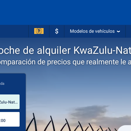
$
Modelos de vehículos
oche de alquiler KwaZulu-Nat
omparación de precios que realmente le 
ada
lugar de alquiler
Aeropuerto Internacional Rey Shaka (KwaZulu-Natal / Sudáfrica)
Lugar de devolución