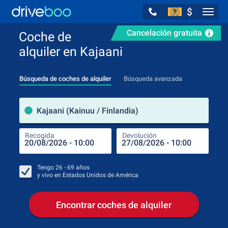
$
Navig
Cancelación gratuita
Coche de
alquiler en Kajaani
Búsqueda de coches de alquiler
Búsqueda avanzada
luga
Kajaani (Kainuu / Finlandia)
Recogida
Devolución
Luga
Rec
Tengo
26 - 69
años
y vivo en
Estados Unidos de América
Encontrar coches de alquiler