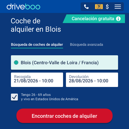
$
Navig
Cancelación gratuita
Coche de
alquiler en Blois
Búsqueda de coches de alquiler
Búsqueda avanzada
luga
Blois (Centro-Valle de Loira / Francia)
Recogida
Devolución
Luga
Rec
Tengo
26 - 69
años
y vivo en
Estados Unidos de América
Encontrar coches de alquiler