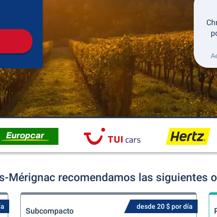
Recogida
Devolución
Ch
p
A
s-Mérignac recomendamos las siguientes of
ía
desde 20 $ por día
Subcompacto