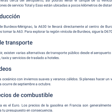
ineras cerca del aeropuerto, así podrás llenar el tanque de tu vehícu
ones de servicio Total y Esso están ubicadas a pocos kilómetros de distan
nducción
e Burdeos-Mérignac, la A630 te llevará directamente al centro de Burde
s tomar la A63. Para explorar la región vinícola de Burdeos, sigue la D670
e transporte
cir, existen varias alternativas de transporte público desde el aeropuert
taxis y servicios de traslado a hoteles.
rdeos
 oceánico con inviernos suaves y veranos cálidos. Si planeas hacer un vi
a ocurre de septiembre a octubre.
cios de combustible
 es el Euro. Los precios de la gasolina en Francia son generalment
a tu presupuesto en consecuencia.