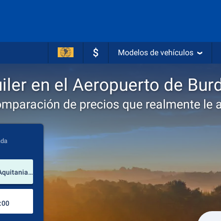
$
Modelos de vehículos
iler en el Aeropuerto de Bu
omparación de precios que realmente le 
ada
lugar de alquiler
Aeropuerto de Burdeos-Mérignac (Nueva Aquitania / Francia)
Lugar de devolución