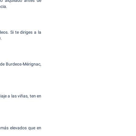
lo alquilado antes de
cia.
os. Si te diriges a la
.
o de Burdeos-Mérignac,
aje a las viñas, ten en
e más elevados que en