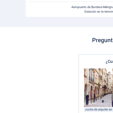
Aeropuerto de Burdeos-Mérign
Estación en la termi
Pregunta
¿Cu
coche de alquiler en