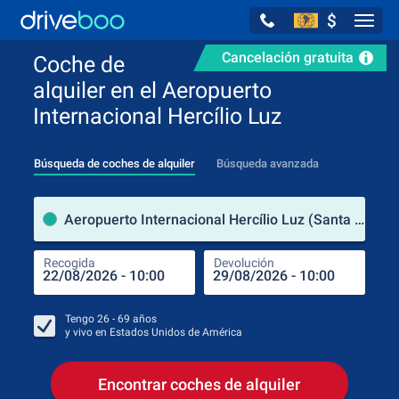
$
Navig
Cancelación gratuita
Coche de
alquiler en el Aeropuerto
Internacional Hercílio Luz
Búsqueda de coches de alquiler
Búsqueda avanzada
luga
Aeropuerto Internacional Hercílio Luz (Santa Catarina / Brasil)
Recogida
Devolución
Luga
Rec
Tengo
26 - 69
años
y vivo en
Estados Unidos de América
Encontrar coches de alquiler