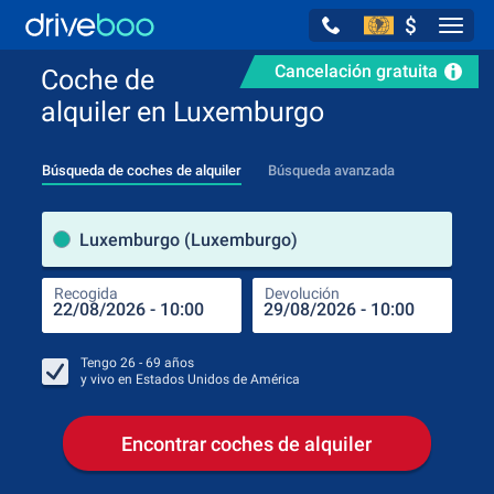
$
Navig
Cancelación gratuita
Coche de
alquiler en Luxemburgo
Búsqueda de coches de alquiler
Búsqueda avanzada
luga
Luxemburgo (Luxemburgo)
Recogida
Devolución
Luga
Rec
Tengo
26 - 69
años
y vivo en
Estados Unidos de América
Encontrar coches de alquiler