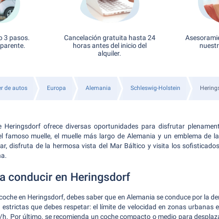
o 3 pasos.
Cancelación gratuita hasta 24
Asesoramie
sparente.
horas antes del inicio del
nuestr
alquiler.
er de autos
Europa
Alemania
Schleswig-Holstein
Hering
de Heringsdorf ofrece diversas oportunidades para disfrutar plenamen
 el famoso muelle, el muelle más largo de Alemania y un emblema de la
ar, disfruta de la hermosa vista del Mar Báltico y visita los sofisticado
na.
a conducir en Heringsdorf
n coche en Heringsdorf, debes saber que en Alemania se conduce por la de
co estrictas que debes respetar: el límite de velocidad en zonas urbanas 
/h. Por último, se recomienda un coche compacto o medio para despl