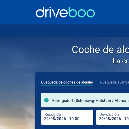
Coche de alq
La c
Búsqueda de coches de alquiler
Búsqueda avanz
Heringsdorf (Schleswig-Holstein / Aleman
Recogida
Devolución