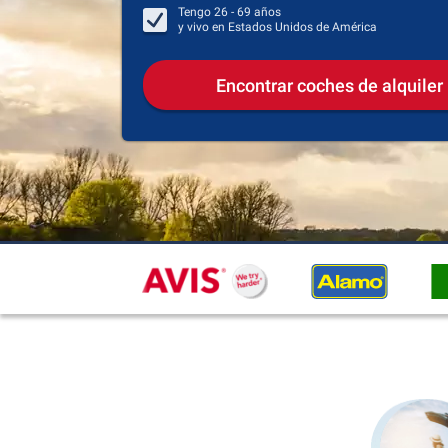
Tengo
26 - 69
años
y vivo en
Estados Unidos de América
Encontrar coches de alquiler