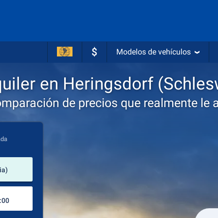
$
Modelos de vehículos
uiler en Heringsdorf (Schles
omparación de precios que realmente le 
ada
lugar de alquiler
ia)
Lugar de devolución