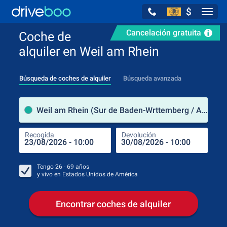
$
Navig
Cancelación gratuita
Coche de
alquiler en Weil am Rhein
Búsqueda de coches de alquiler
Búsqueda avanzada
luga
Weil am Rhein (Sur de Baden-Wrttemberg / Alemania)
Recogida
Devolución
Luga
Rec
Tengo
26 - 69
años
y vivo en
Estados Unidos de América
Encontrar coches de alquiler