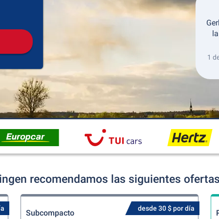
Recogida
Devolución
Ger
la
1 d
ingen recomendamos las siguientes ofertas 
ía
desde 30 $ por día
Subcompacto