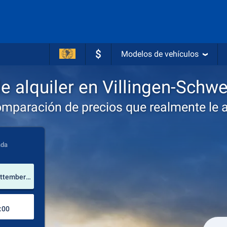
$
Modelos de vehículos
e alquiler en Villingen-Schw
omparación de precios que realmente le 
ada
lugar de alquiler
Villingen-Schwenningen (Sur de Baden-Wrttemberg / Alemania)
Lugar de devolución