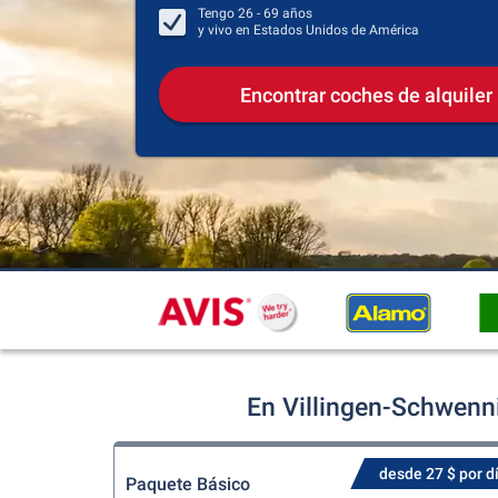
Tengo
26 - 69
años
y vivo en
Estados Unidos de América
Encontrar coches de alquiler
En Villingen-Schwenn
desde 27 $ por d
Paquete Básico