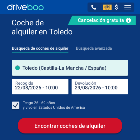
$
Navig
Cancelación gratuita
Coche de
alquiler en Toledo
Búsqueda de coches de alquiler
Búsqueda avanzada
luga
Toledo (Castilla-La Mancha / España)
Recogida
Devolución
Luga
Rec
Tengo
26 - 69
años
y vivo en
Estados Unidos de América
Encontrar coches de alquiler