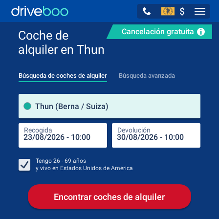
$
Navig
Cancelación gratuita
Coche de
alquiler en Thun
Búsqueda de coches de alquiler
Búsqueda avanzada
luga
Thun (Berna / Suiza)
Recogida
Devolución
Luga
Rec
Tengo
26 - 69
años
y vivo en
Estados Unidos de América
Encontrar coches de alquiler