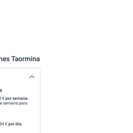
ches Taormina
a
3 €
por semana
.
una semana para
54 €
por día.