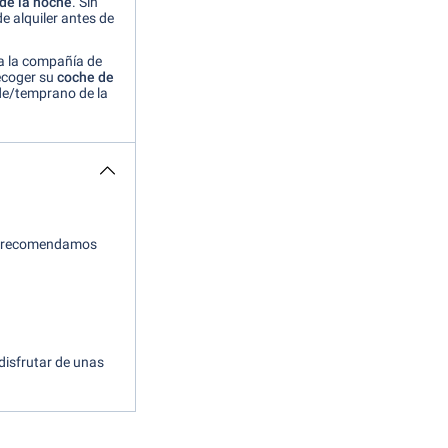
de la noche
. Sin
e alquiler antes de
a la compañía de
recoger su
coche de
rde/temprano de la
 le recomendamos
disfrutar de unas