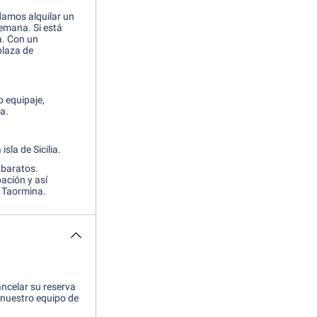
damos alquilar un
emana. Si está
a. Con un
plaza de
o equipaje,
a.
isla de Sicilia.
 baratos.
ación y así
en Taormina.
ncelar su reserva
nuestro equipo de