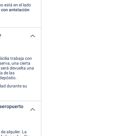
o está en el lado
r
con antelación
?
icilia trabaja con
eserva, una cierta
e será devuelta una
a de las
depósito.
dad durante su
 aeropuerto
de alquiler. La