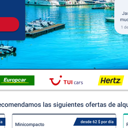
Recogida
Devolución
Ja
much
1 d
ecomendamos las siguientes ofertas de alqu
ía
desde 62 $ por día
Minicompacto