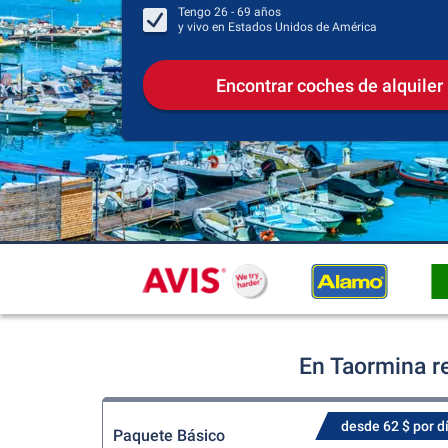
Tengo
26 - 69
años
y vivo en
Estados Unidos de América
Encontrar coches de alquiler
En Taormina r
desde 62 $ por d
Paquete Básico