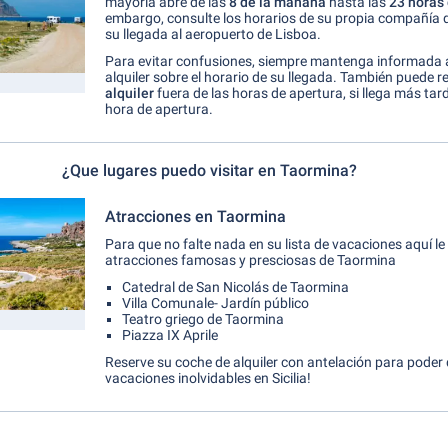
mayoría abre de las
8 de la mañana
hasta las
23 horas 
embargo, consulte los horarios de su propia compañía d
su llegada al aeropuerto de Lisboa.
Para evitar confusiones, siempre mantenga informada 
alquiler sobre el horario de su llegada. También puede 
alquiler
fuera de las horas de apertura, si llega más ta
hora de apertura.
¿Que lugares puedo visitar en Taormina?
Atracciones en Taormina
Para que no falte nada en su lista de vacaciones aquí
atracciones famosas y presciosas de Taormina
Catedral de San Nicolás de Taormina
Villa Comunale- Jardín público
Teatro griego de Taormina
Piazza IX Aprile
Reserve su coche de alquiler con antelación para poder 
vacaciones inolvidables en Sicilia!