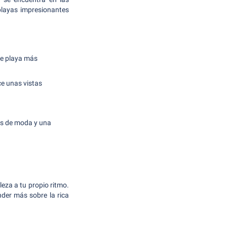
playas impresionantes
de playa más
ce unas vistas
ues de moda y una
lleza a tu propio ritmo.
nder más sobre la rica