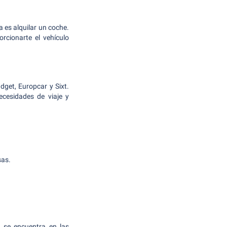
 es alquilar un coche.
rcionarte el vehículo
dget, Europcar y Sixt.
cesidades de viaje y
sas.
a se encuentra en las