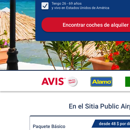
Tengo
26 - 69
años
y vivo en
Estados Unidos de América
Encontrar coches de alquiler
En el Sitia Public A
desde 48 $ por d
Paquete Básico