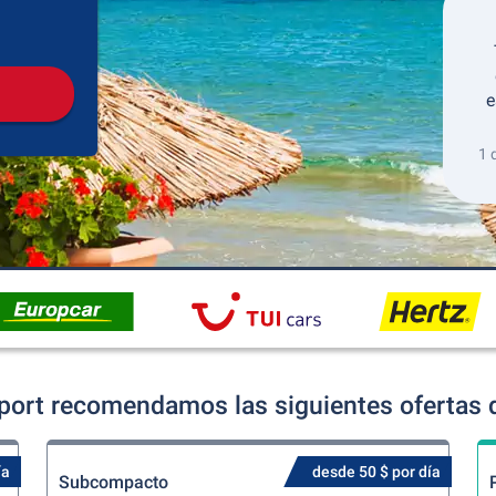
Recogida
Devolución
e
1 
irport recomendamos las siguientes ofertas 
ía
desde 50 $ por día
Subcompacto