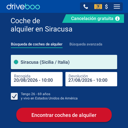
$
Navig
Cancelación gratuita
Coche de
alquiler en Siracusa
Búsqueda de coches de alquiler
Búsqueda avanzada
luga
Siracusa (Sicilia / Italia)
Recogida
Devolución
Luga
Rec
Tengo
26 - 69
años
y vivo en
Estados Unidos de América
Encontrar coches de alquiler