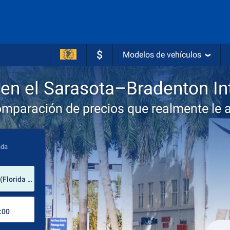
$
Modelos de vehículos
 en el Sarasota–Bradenton Int
omparación de precios que realmente le 
ada
lugar de alquiler
Sarasota–Bradenton International Airport (Florida / Estados Unidos de América)
Lugar de devolución