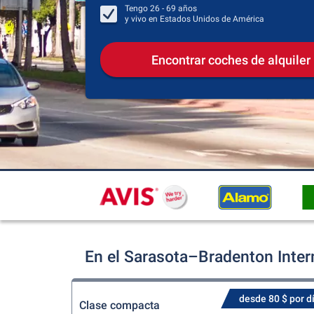
Tengo
26 - 69
años
y vivo en
Estados Unidos de América
Encontrar coches de alquiler
En el Sarasota–Bradenton Inter
desde 80 $ por d
Clase compacta