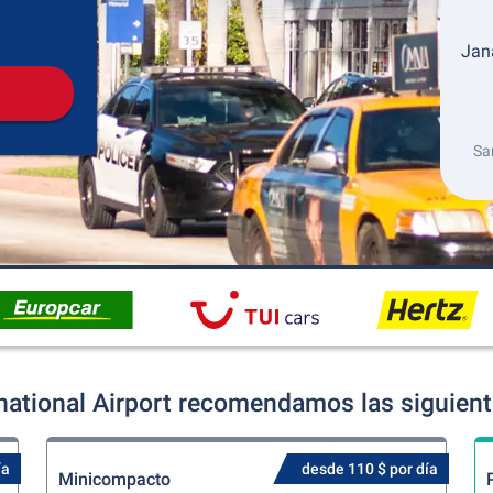
Recogida
Devolución
Jana
Sa
national Airport recomendamos las siguiente
ía
desde 110 $ por día
Minicompacto