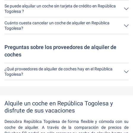
No, lamentablemente no se puede en República Togolesa alquilar
un coche sin fianza por el momento.
Se puede alquilar un coche sin tarjeta de crédito en República
Togolesa ?
No, lamentablemente no se puede en República Togolesa alquilar
un coche sin tarjeta de crédito por el momento.
Cuánto cuesta cancelar un coche de alquiler en República
Togolesa?
Hasta 24 horas antes del alquiler, la cancelación durante el
horario de apertura de Driveboo no tiene ningún costo.
Preguntas sobre los proveedores de alquiler de
coches
¿Qué proveedores de alquiler de coches hay en el República
Togolesa?
En República Togolesa hay Argus Car Hire, Holiday Autos y
Rentalcars.com.
Alquile un coche en República Togolesa y
disfrute de sus vacaciones
Descubra República Togolesa de forma flexible y cómoda con su
coche de alquiler. A través de la comparación de precios de