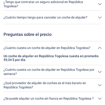
del día. Lo único importante es que no devuelva el coche de
¿Tengo que contratar un seguro adicional en República
alquiler más tarde de lo indicado al hacer la reserva.
Togolesa?
Lo mejor es contratar un seguro a todo riesgo sin franquicia a
través de nosotros. Así no tendrás que contratar ningún seguro
¿Cuánto tiempo tengo para cancelar un coche de alquiler?
adicional in situ.
Tienes hasta 24 horas antes del alquiler dentro del horario de
apertura de Driveboo tiempo para cancelar.
Preguntas sobre el precio
¿Cuánto cuesta un coche de alquiler en República Togolesa?
Un coche de alquiler en República Togolesa cuesta en promedio
59,34 $ por día.
¿Cuánto cuesta un coche de alquiler en República Togolesa por
semana?
Un coche de alquiler en República Togolesa cuesta en promedio
415,40 $ por semana (59,34 $ por día).
¿Qué proveedor de alquiler de coches es el más barato en
República Togolesa?
El Argus Car Hire en República Togolesa es el más barato. Un
alquiler cuesta 237,37 $ por 4 días.
¿Se puede alquilar un coche sin fianza en República Togolesa ?