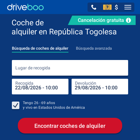
$
Navig
Cancelación gratuita
Coche de
alquiler en República Togolesa
Búsqueda de coches de alquiler
Búsqueda avanzada
Luga
Lugar de recogida
Recogida
Devolución
Luga
Rec
Tengo
26 - 69
años
y vivo en
Estados Unidos de América
Encontrar coches de alquiler