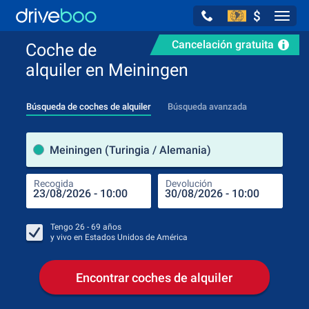
$
Navig
Cancelación gratuita
Coche de
alquiler en Meiningen
Búsqueda de coches de alquiler
Búsqueda avanzada
luga
Meiningen (Turingia / Alemania)
Recogida
Devolución
Luga
Rec
Tengo
26 - 69
años
y vivo en
Estados Unidos de América
Encontrar coches de alquiler