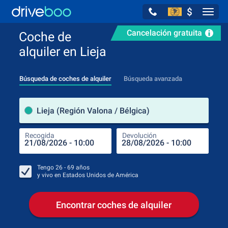
$
Navig
Cancelación gratuita
Coche de
alquiler en Lieja
Búsqueda de coches de alquiler
Búsqueda avanzada
luga
Lieja (Región Valona / Bélgica)
Recogida
Devolución
Luga
Rec
Tengo
26 - 69
años
y vivo en
Estados Unidos de América
Encontrar coches de alquiler