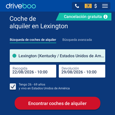
$
Navig
Cancelación gratuita
Coche de
alquiler en Lexington
Búsqueda de coches de alquiler
Búsqueda avanzada
luga
Lexington (Kentucky / Estados Unidos de América)
Recogida
Devolución
Luga
Rec
Tengo
26 - 69
años
y vivo en
Estados Unidos de América
Encontrar coches de alquiler