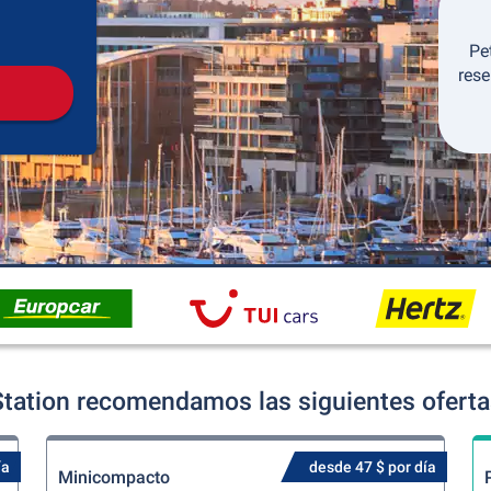
Recogida
Devolución
Pe
rese
Station recomendamos las siguientes ofertas
ía
desde 47 $ por día
Minicompacto