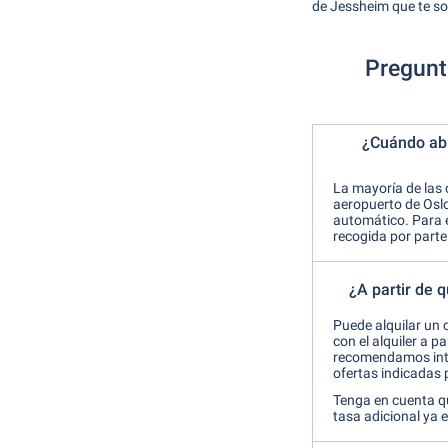
de Jessheim que te so
Pregunta
¿Cuándo abr
La mayoría de las 
aeropuerto de Oslo
automático. Para el
recogida por parte
¿A partir de 
Puede alquilar un 
con el alquiler a p
recomendamos intr
ofertas indicadas 
Tenga en cuenta qu
tasa adicional ya es