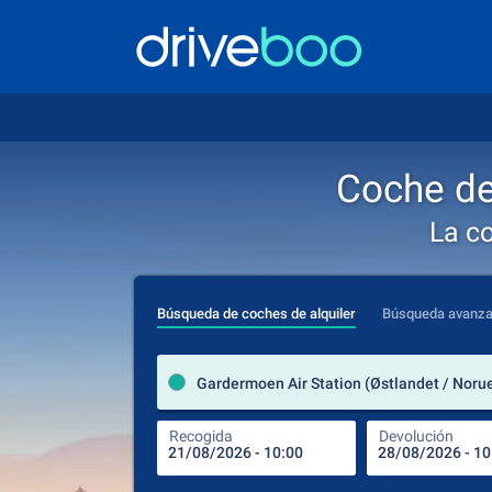
Coche de
La c
Búsqueda de coches de alquiler
Búsqueda avanz
Gardermoen Air Station (Østlandet / Noru
Recogida
Devolución