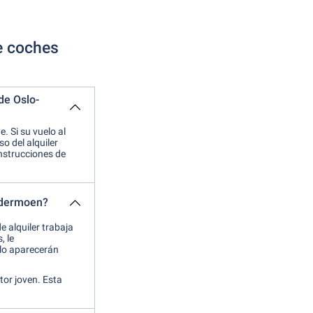
de coches
de Oslo-
 Si su vuelo al
o del alquiler
instrucciones de
ardermoen?
e alquiler trabaja
, le
lo aparecerán
tor joven. Esta