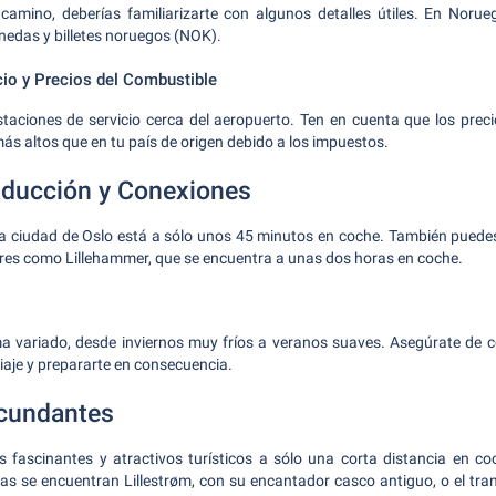
camino, deberías familiarizarte con algunos detalles útiles. En Norue
edas y billetes noruegos (NOK).
cio y Precios del Combustible
taciones de servicio cerca del aeropuerto. Ten en cuenta que los prec
s altos que en tu país de origen debido a los impuestos.
nducción y Conexiones
la ciudad de Oslo está a sólo unos 45 minutos en coche. También puede
res como Lillehammer, que se encuentra a unas dos horas en coche.
a variado, desde inviernos muy fríos a veranos suaves. Asegúrate de c
viaje y prepararte en consecuencia.
rcundantes
fascinantes y atractivos turísticos a sólo una corta distancia en co
as se encuentran Lillestrøm, con su encantador casco antiguo, o el tr