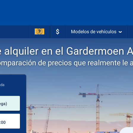
$
Modelos de vehículos
 alquiler en el Gardermoen Ai
omparación de precios que realmente le 
ada
lugar de alquiler
ega)
Lugar de devolución