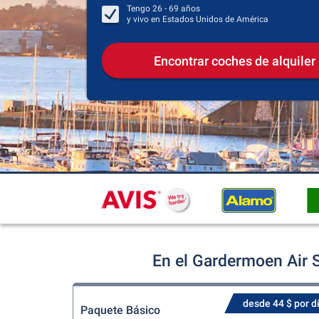
Tengo
26 - 69
años
y vivo en
Estados Unidos de América
Encontrar coches de alquiler
En el Gardermoen Air 
desde 44 $ por d
Paquete Básico