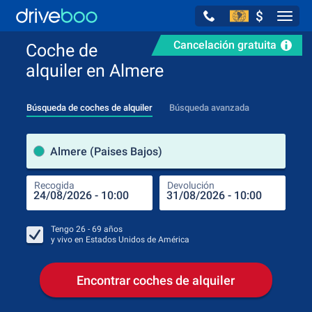
$
Navig
Cancelación gratuita
Coche de
alquiler en Almere
Búsqueda de coches de alquiler
Búsqueda avanzada
luga
Almere (Paises Bajos)
Recogida
Devolución
Luga
Rec
Tengo
26 - 69
años
y vivo en
Estados Unidos de América
Encontrar coches de alquiler