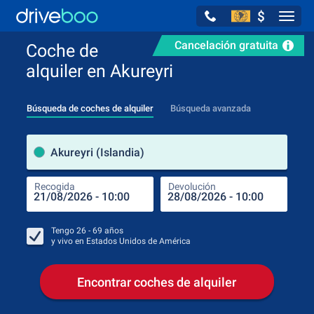
$
Navig
Cancelación gratuita
Coche de
alquiler en Akureyri
Búsqueda de coches de alquiler
Búsqueda avanzada
luga
Akureyri (Islandia)
Recogida
Devolución
Luga
Rec
Tengo
26 - 69
años
y vivo en
Estados Unidos de América
Encontrar coches de alquiler