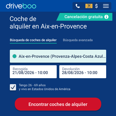
$
Navig
Cancelación gratuita
Coche de
alquiler en Aix-en-Provence
Búsqueda de coches de alquiler
Búsqueda avanzada
luga
Aix-en-Provence (Provenza-Alpes-Costa Azul / Francia)
Recogida
Devolución
Luga
Rec
Tengo
26 - 69
años
y vivo en
Estados Unidos de América
Encontrar coches de alquiler