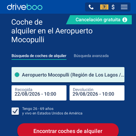
$
Navig
Cancelación gratuita
Coche de
alquiler en el Aeropuerto
Mocopulli
Búsqueda de coches de alquiler
Búsqueda avanzada
luga
Aeropuerto Mocopulli (Región de Los Lagos / Chile)
Recogida
Devolución
Luga
Rec
Tengo
26 - 69
años
y vivo en
Estados Unidos de América
Encontrar coches de alquiler