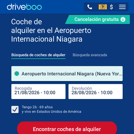
$
Navig
Cancelación gratuita
Coche de
alquiler en el Aeropuerto
Internacional Niagara
Búsqueda de coches de alquiler
Búsqueda avanzada
luga
Aeropuerto Internacional Niagara (Nueva York / Estados Unidos de América)
Recogida
Devolución
Luga
Rec
Tengo
26 - 69
años
y vivo en
Estados Unidos de América
Encontrar coches de alquiler